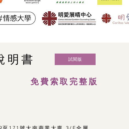
說明書
試閱版
免費索取完整版
9至171號大南商業大廈 3/F全層