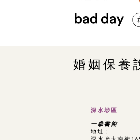
婚姻保養
深水埗區
一拳書館
​地址：
深水埗大南街16